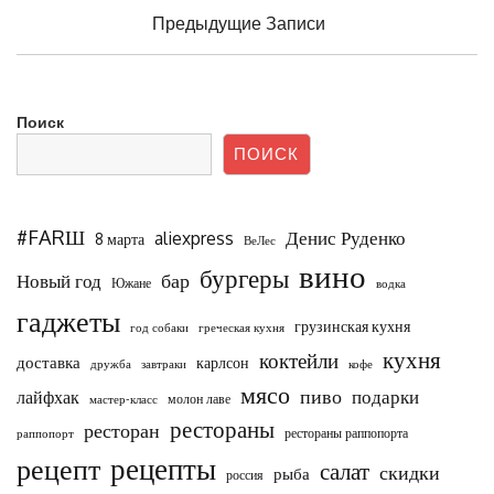
Навигация
Предыдущие Записи
по
записям
Поиск
ПОИСК
#FARШ
Денис Руденко
aliexpress
8 марта
ВеЛес
вино
бургеры
бар
Новый год
Южане
водка
гаджеты
грузинская кухня
год собаки
греческая кухня
кухня
коктейли
доставка
карлсон
дружба
завтраки
кофе
мясо
пиво
подарки
лайфхак
молон лаве
мастер-класс
рестораны
ресторан
рестораны раппопорта
раппопорт
рецепты
рецепт
салат
скидки
рыба
россия