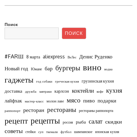
Поиск
ПОИСК
#FARШ
Денис Руденко
aliexpress
8 марта
ВеЛес
вино
бургеры
бар
Новый год
Южане
водка
гаджеты
грузинская кухня
год собаки
греческая кухня
кухня
коктейли
доставка
карлсон
дружба
завтраки
кофе
мясо
пиво
подарки
лайфхак
молон лаве
мастер-класс
рестораны
ресторан
рестораны раппопорта
раппопорт
рецепты
рецепт
салат
скидки
рыба
россия
советы
стейки
шампанское
японская кухня
суп
ткемали
футбол