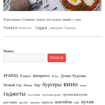
В ресторане «Тамани» знают, что нужно людям с утра
Posted in
Новости
Tagged ,
завтраки
Тамани
Поиск
ПОИСК
#FARШ
Денис Руденко
aliexpress
8 марта
ВеЛес
вино
бургеры
бар
Новый год
Южане
водка
гаджеты
грузинская кухня
год собаки
греческая кухня
кухня
коктейли
доставка
карлсон
дружба
завтраки
кофе