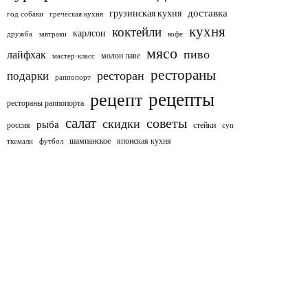
доставка
грузинская кухня
год собаки
греческая кухня
кухня
коктейли
карлсон
дружба
завтраки
кофе
мясо
пиво
лайфхак
молон лаве
мастер-класс
рестораны
ресторан
подарки
раппопорт
рецепты
рецепт
рестораны раппопорта
салат
советы
скидки
рыба
россия
стейки
суп
шампанское
японская кухня
ткемали
футбол