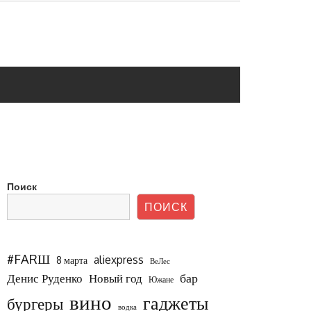
Поиск
ПОИСК
#FARШ
aliexpress
8 марта
ВеЛес
бар
Новый год
Денис Руденко
Южане
вино
гаджеты
бургеры
водка