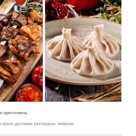
ко приготовить.
я кухня
доставка
рестораны
ткемали