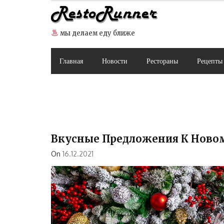
Skip
to
content
мы делаем еду ближе
Главная
Новости
Рестораны
Рецепты
Вкусные Предложения К Новом
On
16.12.2021