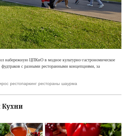
тил набережную ЦПКиО в модное культурно-гастрономическое
12 фудтраков с разными ресторанными концепциями, за
ирос
рестопаркинг
рестораны
шаурма
й Кухни