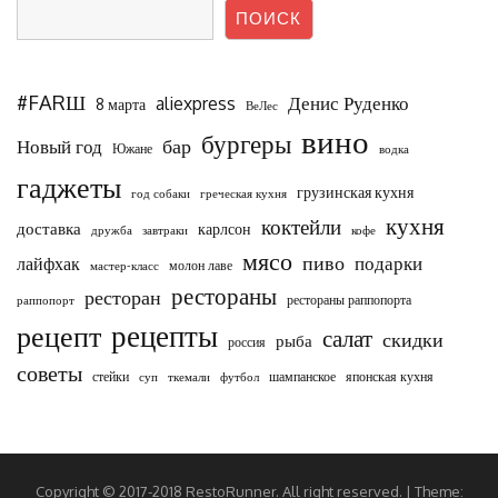
ПОИСК
#FARШ
Денис Руденко
aliexpress
8 марта
ВеЛес
вино
бургеры
бар
Новый год
Южане
водка
гаджеты
грузинская кухня
год собаки
греческая кухня
кухня
коктейли
доставка
карлсон
дружба
завтраки
кофе
мясо
пиво
подарки
лайфхак
молон лаве
мастер-класс
рестораны
ресторан
рестораны раппопорта
раппопорт
рецепты
рецепт
салат
скидки
рыба
россия
советы
стейки
шампанское
японская кухня
суп
ткемали
футбол
Copyright © 2017-2018 RestoRunner. All right reserved.
|
Theme: