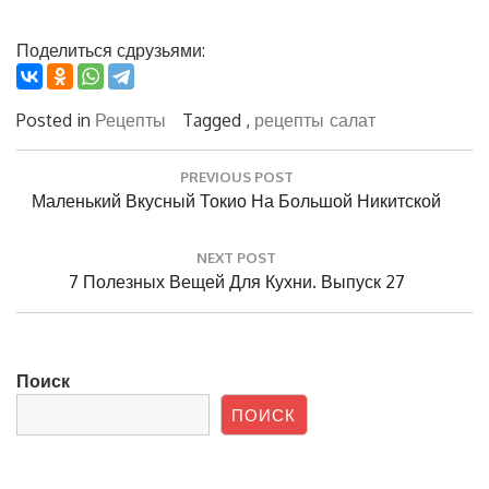
Поделиться сдрузьями:
Posted in
Рецепты
Tagged ,
рецепты
салат
Навигация
PREVIOUS POST
по
Previous
Маленький Вкусный Токио На Большой Никитской
записям
Post:
NEXT POST
Next
7 Полезных Вещей Для Кухни. Выпуск 27
Post:
Поиск
ПОИСК