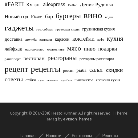
#FARШ
Денис Руденко
aliexpress
8 марта
ВеЛес
вино
бургеры
бар
Новый год
Южане
водка
гаджеты
грузинская кухня
год собаки
греческая кухня
кухня
коктейли
доставка
карлсон
дружба
завтраки
кофе
мясо
пиво
подарки
лайфхак
молон лаве
мастер-класс
рестораны
ресторан
рестораны раппопорта
раппопорт
рецепты
рецепт
салат
скидки
рыба
россия
советы
стейки
шампанское
японская кухня
суп
ткемали
футбол
Copyright © 2017-2018 RestoRunner. All right reserved.
|
Theme:
eMag by
eVisionThemes
Главная
Новости
Рестораны
Рецепты