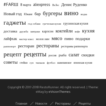
#FARШ
Денис Руденко
aliexpress
8 марта
ВеЛес
вино
бургеры
бар
Новый год
Южане
водка
гаджеты
грузинская кухня
год собаки
греческая кухня
кухня
коктейли
доставка
карлсон
дружба
завтраки
кофе
мясо
пиво
подарки
лайфхак
молон лаве
мастер-класс
рестораны
ресторан
рестораны раппопорта
раппопорт
рецепты
рецепт
салат
скидки
рыба
россия
советы
стейки
шампанское
японская кухня
суп
ткемали
футбол
Copyright © 2017-2018 RestoRunner. All right reserved.
|
Theme:
eMag by
eVisionThemes
Главная
Новости
Рестораны
Рецепты