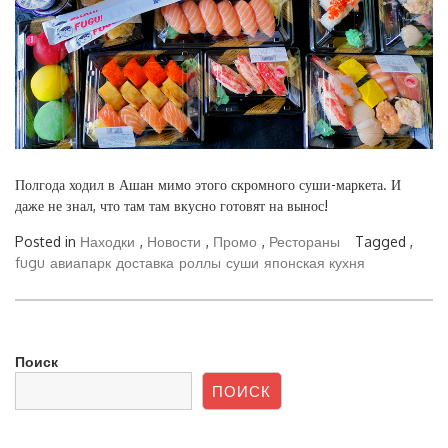
Полгода ходил в Ашан мимо этого скромного суши-маркета. И
даже не знал, что там там вкусно готовят на вынос!
Posted in
Находки
,
Новости
,
Промо
,
Рестораны
Tagged ,
fugu
авиапарк
доставка
роллы
суши
японская кухня
Поиск
ПОИСК