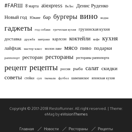
#FARШ
Денис Руденко
aliexpress
8 марта
ВеЛес
вино
бургеры
бар
Новый год
Южане
водка
гаджеты
грузинская кухня
год собаки
греческая кухня
кухня
коктейли
доставка
карлсон
дружба
завтраки
кофе
мясо
пиво
подарки
лайфхак
молон лаве
мастер-класс
рестораны
ресторан
рестораны раппопорта
раппопорт
рецепты
рецепт
салат
скидки
рыба
россия
советы
стейки
шампанское
японская кухня
суп
ткемали
футбол
Copyright © 2017-2018 RestoRunner. All right reserved.
|
Theme:
eMag by
eVisionThemes
Главная
Новости
Рестораны
Рецепты