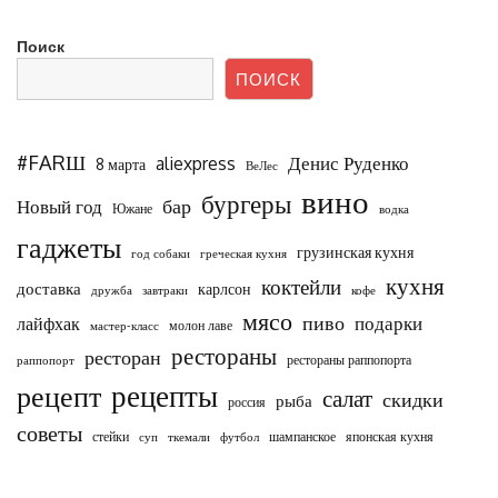
Поиск
ПОИСК
#FARШ
Денис Руденко
aliexpress
8 марта
ВеЛес
вино
бургеры
бар
Новый год
Южане
водка
гаджеты
грузинская кухня
год собаки
греческая кухня
кухня
коктейли
доставка
карлсон
дружба
завтраки
кофе
мясо
пиво
подарки
лайфхак
молон лаве
мастер-класс
рестораны
ресторан
рестораны раппопорта
раппопорт
рецепты
рецепт
салат
скидки
рыба
россия
советы
стейки
шампанское
японская кухня
суп
ткемали
футбол