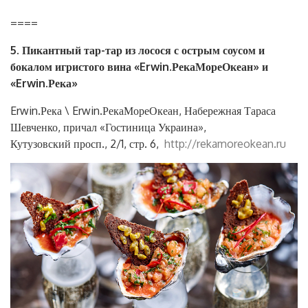
====
5. Пикантный тар-тар из лосося с острым соусом и
бокалом игристого вина «Erwin.РекаМореОкеан» и
«Erwin.Река»
Erwin.Река \ Erwin.РекаМореОкеан, Набережная Тараса
Шевченко, причал «Гостиница Украина»,
Кутузовский просп., 2/1, стр. 6,
http://rekamoreokean.ru