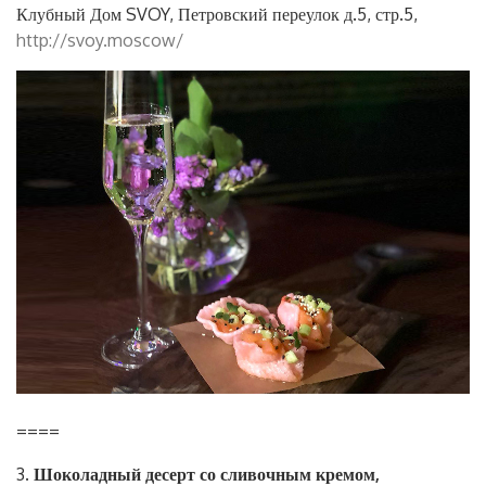
Клубный Дом SVOY, Петровский переулок д.5, стр.5,
http://svoy.moscow/
====
3
. Шоколадный десерт со сливочным кремом,