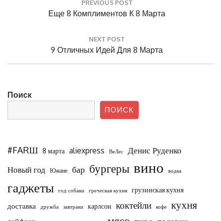
PREVIOUS POST
по
Previous
Еще 8 Комплиментов К 8 Марта
записям
Post:
NEXT POST
Next
9 Отличных Идей Для 8 Марта
Post:
Поиск
ПОИСК
#FARШ
Денис Руденко
aliexpress
8 марта
ВеЛес
вино
бургеры
бар
Новый год
Южане
водка
гаджеты
грузинская кухня
год собаки
греческая кухня
кухня
коктейли
доставка
карлсон
дружба
завтраки
кофе
мясо
пиво