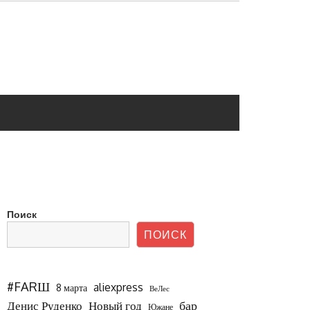
Поиск
ПОИСК
#FARШ
aliexpress
8 марта
ВеЛес
бар
Новый год
Денис Руденко
Южане