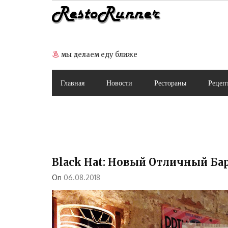
Skip
to
content
мы делаем еду ближе
Главная
Новости
Рестораны
Рецеп
Black Hat: Новый Отличный Ба
On
06.08.2018