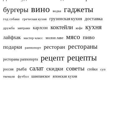
вино
гаджеты
бургеры
водка
доставка
грузинская кухня
год собаки
греческая кухня
кухня
коктейли
карлсон
дружба
завтраки
кофе
мясо
пиво
лайфхак
молон лаве
мастер-класс
рестораны
ресторан
подарки
раппопорт
рецепты
рецепт
рестораны раппопорта
салат
советы
скидки
рыба
россия
стейки
суп
шампанское
японская кухня
ткемали
футбол