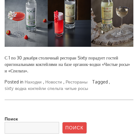
С 1 по 30 декабря столичный ресторан Sixty порадует гостей
оригинальными коктейлями на базе органик-водки «Чистые росы»
и «Спельта».
Posted in
Находки
,
Новости
,
Рестораны
Tagged ,
sixty
водка
коктейли
спельта
читые росы
Поиск
ПОИСК