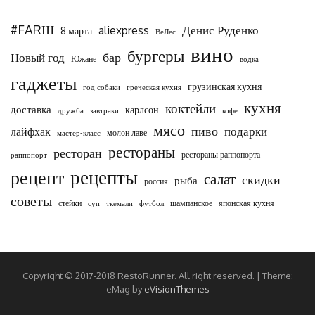
#FARШ
Денис Руденко
aliexpress
8 марта
ВеЛес
вино
бургеры
бар
Новый год
Южане
водка
гаджеты
грузинская кухня
год собаки
греческая кухня
кухня
коктейли
доставка
карлсон
дружба
завтраки
кофе
мясо
пиво
подарки
лайфхак
молон лаве
мастер-класс
рестораны
ресторан
рестораны раппопорта
раппопорт
рецепты
рецепт
салат
скидки
рыба
россия
советы
стейки
шампанское
японская кухня
суп
ткемали
футбол
Copyright © 2017-2018 RestoRunner. All right reserved.
|
Theme:
eMag by
eVisionThemes