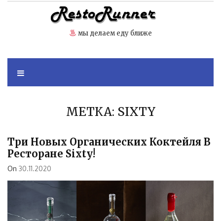
Skip
to
content
мы делаем еду ближе
МЕТКА:
SIXTY
Три Новых Органических Коктейля В
Ресторане Sixty!
On
30.11.2020