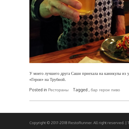
У моего лучшего друга Саши приехала на каникулы из у
«Герои» на Трубной.
Posted in
Рестораны
Tagged ,
бар
герои
пиво
Copyright © 2017-2018 RestoRunner. All right reserved.
|