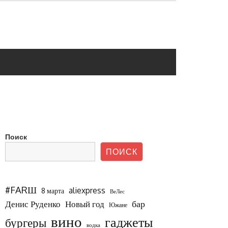
Поиск
ПОИСК
#FARШ
aliexpress
8 марта
ВеЛес
бар
Новый год
Денис Руденко
Южане
вино
гаджеты
бургеры
водка