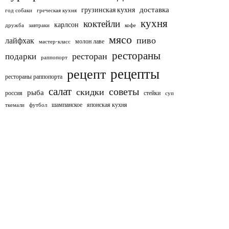
доставка
грузинская кухня
год собаки
греческая кухня
кухня
коктейли
карлсон
дружба
завтраки
кофе
мясо
пиво
лайфхак
молон лаве
мастер-класс
рестораны
ресторан
подарки
раппопорт
рецепты
рецепт
рестораны раппопорта
салат
советы
скидки
рыба
россия
стейки
суп
шампанское
японская кухня
ткемали
футбол