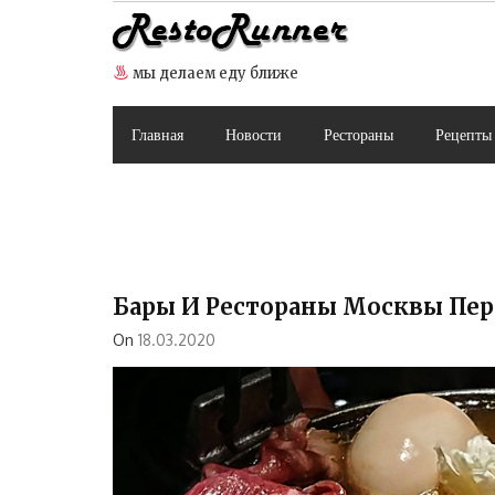
Skip
to
content
мы делаем еду ближе
Главная
Новости
Рестораны
Рецепты
Бары И Рестораны Москвы Пер
On
18.03.2020