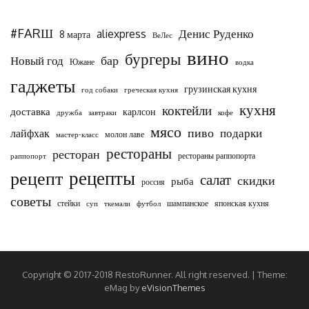
#FARШ
Денис Руденко
aliexpress
8 марта
ВеЛес
вино
бургеры
бар
Новый год
Южане
водка
гаджеты
грузинская кухня
год собаки
греческая кухня
кухня
коктейли
доставка
карлсон
дружба
завтраки
кофе
мясо
пиво
подарки
лайфхак
молон лаве
мастер-класс
рестораны
ресторан
рестораны раппопорта
раппопорт
рецепты
рецепт
салат
скидки
рыба
россия
советы
стейки
шампанское
японская кухня
суп
ткемали
футбол
Copyright © 2017-2018 RestoRunner. All right reserved.
|
Theme:
eMag by
eVisionThemes