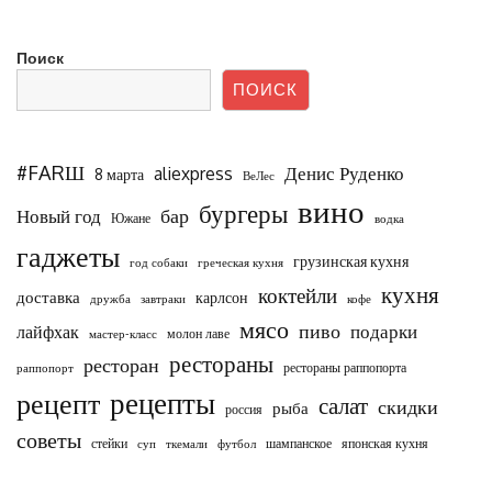
Поиск
ПОИСК
#FARШ
Денис Руденко
aliexpress
8 марта
ВеЛес
вино
бургеры
бар
Новый год
Южане
водка
гаджеты
грузинская кухня
год собаки
греческая кухня
кухня
коктейли
доставка
карлсон
дружба
завтраки
кофе
мясо
пиво
подарки
лайфхак
молон лаве
мастер-класс
рестораны
ресторан
рестораны раппопорта
раппопорт
рецепты
рецепт
салат
скидки
рыба
россия
советы
стейки
шампанское
японская кухня
суп
ткемали
футбол