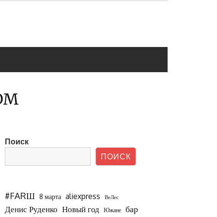
ОМ
Поиск
ПОИСК
#FARШ
aliexpress
8 марта
ВеЛес
бар
Новый год
Денис Руденко
Южане