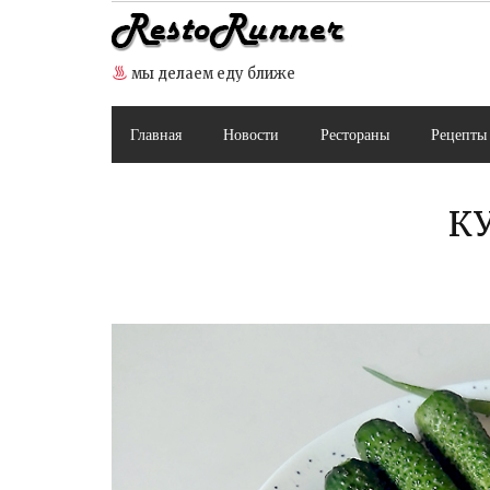
Skip
to
content
мы делаем еду ближе
Главная
Новости
Рестораны
Рецепты
К