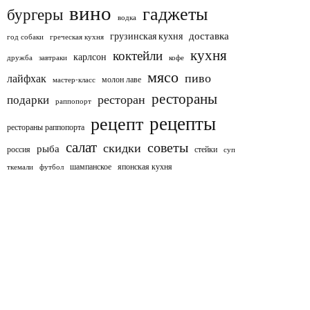
вино
гаджеты
бургеры
водка
доставка
грузинская кухня
год собаки
греческая кухня
кухня
коктейли
карлсон
дружба
завтраки
кофе
мясо
пиво
лайфхак
молон лаве
мастер-класс
рестораны
ресторан
подарки
раппопорт
рецепты
рецепт
рестораны раппопорта
салат
советы
скидки
рыба
россия
стейки
суп
шампанское
японская кухня
ткемали
футбол