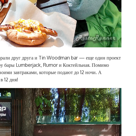
брали друг друга и Tin Woodman bar — еще один проект
ру бары Lumberjack, Rumor и Коктейльная. Помимо
воими завтраками, которые подают до 12 ночи. А
в 12 дня!