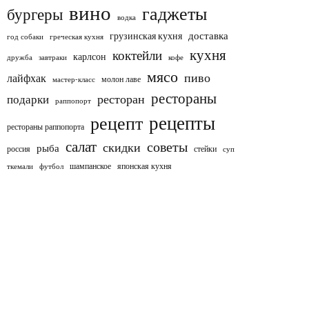
вино
гаджеты
бургеры
водка
доставка
грузинская кухня
год собаки
греческая кухня
кухня
коктейли
карлсон
дружба
завтраки
кофе
мясо
пиво
лайфхак
молон лаве
мастер-класс
рестораны
ресторан
подарки
раппопорт
рецепты
рецепт
рестораны раппопорта
салат
советы
скидки
рыба
россия
стейки
суп
шампанское
японская кухня
ткемали
футбол