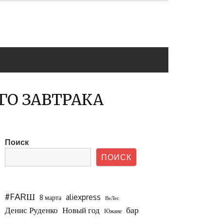
ГО ЗАВТРАКА
Поиск
ПОИСК
#FARШ
aliexpress
8 марта
ВеЛес
бар
Новый год
Денис Руденко
Южане