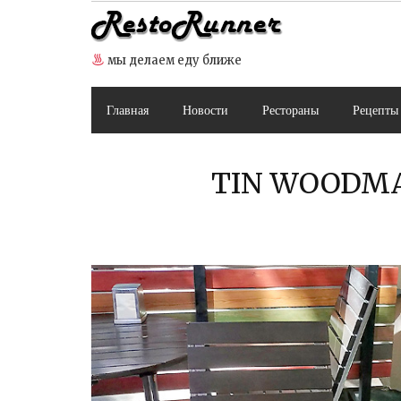
Skip
to
content
мы делаем еду ближе
Главная
Новости
Рестораны
Рецепты
TIN WOODMA